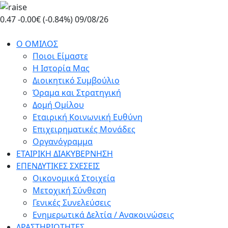
Skip
to
0.47
-0.00€ (-0.84%)
09/08/26
the
content
Ο ΟΜΙΛΟΣ
Ποιοι Είμαστε
Η Ιστορία Μας
Διοικητικό Συμβούλιο
Όραμα και Στρατηγική
Δομή Ομίλου
Εταιρική Κοινωνική Ευθύνη
Επιχειρηματικές Μονάδες
Οργανόγραμμα
ΕΤΑΙΡΙΚΗ ΔΙΑΚΥΒΕΡΝΗΣΗ
ΕΠΕΝΔΥΤΙΚΕΣ ΣΧΕΣΕΙΣ
Οικονομικά Στοιχεία
Μετοχική Σύνθεση
Γενικές Συνελεύσεις
Ενημερωτικά Δελτία / Ανακοινώσεις
ΔΡΑΣΤΗΡΙΟΤΗΤΕΣ