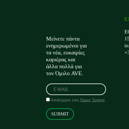
Ε
Ε
Μείνετε πάντα
1
ενημερωμένοι για
i
τα νέα, ευκαιρίες
+
καριέρας και
άλλα πολλά για
τον Όμιλο AVE.
Αποδέχομαι τους
Όρους Χρήσης
SUBMIT