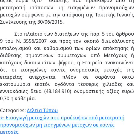
αξίας ευρώ 0,70 εκάστης, που προέκυψαν από τη
μετατροπή ισόποσων μη εισηγμένων προνομιούχων
μετοχών σύμφωνα με την απόφαση της Τακτικής Γενικής
Συνέλευσης της 30/06/2015.
Στο πλαίσιο των διατάξεων της παρ. 5 του άρθρου
9 του Ν. 3556/2007 και προς τον σκοπό διευκόλυνσης
υπολογισμού και καθορισμού των ορίων απόκτησης ή
διάθεσης σημαντικών συμμετοχών από Μετόχους ή
κατόχους δικαιωμάτων ψήφου, η Εταιρεία ανακοινώνει
ότι οι εισηγμένες κοινές ονομαστικές μετοχές της
εταιρείας ανέρχονται πλέον σε σαράντα οκτώ
εκατομμύρια εκατόν ογδόντα τέσσερις χιλιάδες και
εννιακόσιες δέκα (48.184.910) ονομαστικής αξίας ευρώ
0,70 η κάθε μία.
Categories:
Δελτία Τύπου
Πλοήγηση
←
Εισαγωγή μετοχών που προέκυψαν από μετατροπή
προνομιούχων μη εισηγμένων μετοχών σε κοινές
άρθρων
μετοχές.