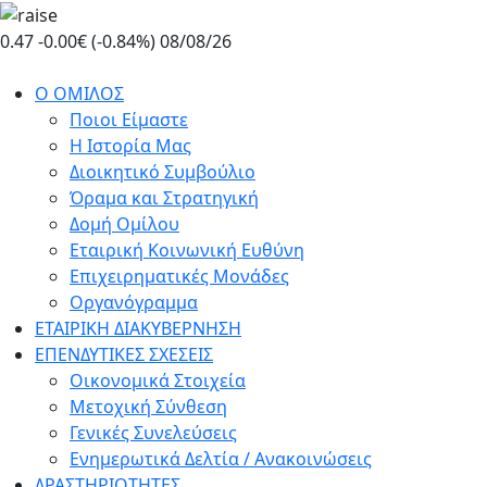
Skip
to
0.47
-0.00€ (-0.84%)
08/08/26
the
content
Ο ΟΜΙΛΟΣ
Ποιοι Είμαστε
Η Ιστορία Μας
Διοικητικό Συμβούλιο
Όραμα και Στρατηγική
Δομή Ομίλου
Εταιρική Κοινωνική Ευθύνη
Επιχειρηματικές Μονάδες
Οργανόγραμμα
ΕΤΑΙΡΙΚΗ ΔΙΑΚΥΒΕΡΝΗΣΗ
ΕΠΕΝΔΥΤΙΚΕΣ ΣΧΕΣΕΙΣ
Οικονομικά Στοιχεία
Μετοχική Σύνθεση
Γενικές Συνελεύσεις
Ενημερωτικά Δελτία / Ανακοινώσεις
ΔΡΑΣΤΗΡΙΟΤΗΤΕΣ