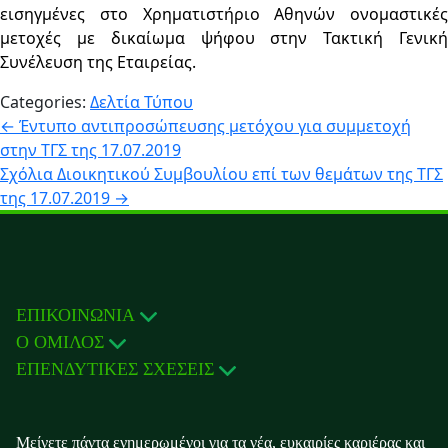
εισηγμένες στο Χρηματιστήριο Αθηνών ονομαστικές
μετοχές με δικαίωμα ψήφου στην Τακτική Γενική
Συνέλευση της Εταιρείας.
Categories:
Δελτία Τύπου
Πλοήγηση
←
Έντυπο αντιπροσώπευσης μετόχου για συμμετοχή
στην ΤΓΣ της 17.07.2019
άρθρων
Σχόλια Διοικητικού Συμβουλίου επί των θεμάτων της ΤΓΣ
της 17.07.2019
→
ΕΠΙΚΟΙΝΩΝΙΑ
Ο ΟΜΙΛΟΣ
ΕΠΕΝΔΥΤΙΚΕΣ ΣΧΕΣΕΙΣ
Μείνετε πάντα ενημερωμένοι για τα νέα, ευκαιρίες καριέρας και