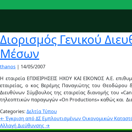
Διορισμός Γενικού Διε
Μέσων
thanos
|
14/05/2007
Η εταιρεία ΕΠΙΧΕΙΡΗΣΕΙΣ ΗΧΟΥ ΚΑΙ ΕΙΚΟΝΟΣ Α.Ε. επιθυ
εταιρείας, ο κος Βερέμης Παναγιώτης του Θεοδώρου δ
Διευθύνων Σύμβουλος της εταιρείας διανομής του «Canal
τηλεοπτικών παραγωγών «On Productions» καθώς και Διευ
Categories:
Δελτία Τύπου
Πλοήγηση
←
Έγκριση από ΔΣ Eμπλουτισμένων Oικονομικών Kαταστ
Αλλαγή Διεύθυνσης
→
άρθρων