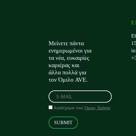
Ε
Ε
Μείνετε πάντα
1
ενημερωμένοι για
i
τα νέα, ευκαιρίες
+
καριέρας και
άλλα πολλά για
τον Όμιλο AVE.
Αποδέχομαι τους
Όρους Χρήσης
SUBMIT