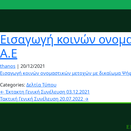
Εισαγωγή κοινών ονομα
Α.Ε
thanos
|
20/12/2021
Εισαγωγή κοινών ονομαστικών μετοχών με δικαίωμα Ψήφ
Categories:
Δελτία Τύπου
Πλοήγηση
←
Έκτακτη Γενική Συνέλευση 03.12.2021
Τακτική Γενική Συνέλευση 20.07.2022
→
άρθρων
Ε