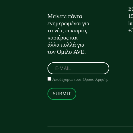
Ε
Μείνετε πάντα
1
ενημερωμένοι για
i
τα νέα, ευκαιρίες
+
καριέρας και
άλλα πολλά για
τον Όμιλο AVE.
Αποδέχομαι τους
Όρους Χρήσης
SUBMIT