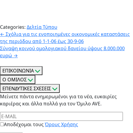
Categories:
Δελτία Τύπου
Πλοήγηση
←
Σχόλια για τις ενοποιημένες οικονομικές καταστάσεις
της περιόδου από 1-1-06 έως 30-9-06
άρθρων
Σύναψη κοινού ομολογιακού δανείου ύψους 8.000.000
ευρώ
→
ΕΠΙΚΟΙΝΩΝΙΑ
Ο ΟΜΙΛΟΣ
ΕΠΕΝΔΥΤΙΚΕΣ ΣΧΕΣΕΙΣ
Μείνετε πάντα ενημερωμένοι για τα νέα, ευκαιρίες
καριέρας και άλλα πολλά για τον Όμιλο AVE.
Αποδέχομαι τους
Όρους Χρήσης