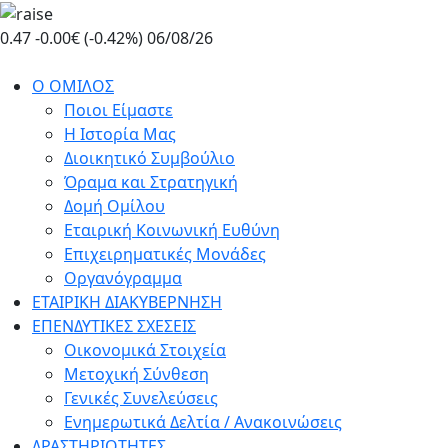
Skip
to
0.47
-0.00€ (-0.42%)
06/08/26
the
content
Ο ΟΜΙΛΟΣ
Ποιοι Είμαστε
Η Ιστορία Μας
Διοικητικό Συμβούλιο
Όραμα και Στρατηγική
Δομή Ομίλου
Εταιρική Κοινωνική Ευθύνη
Επιχειρηματικές Μονάδες
Οργανόγραμμα
ΕΤΑΙΡΙΚΗ ΔΙΑΚΥΒΕΡΝΗΣΗ
ΕΠΕΝΔΥΤΙΚΕΣ ΣΧΕΣΕΙΣ
Οικονομικά Στοιχεία
Μετοχική Σύνθεση
Γενικές Συνελεύσεις
Ενημερωτικά Δελτία / Ανακοινώσεις
ΔΡΑΣΤΗΡΙΟΤΗΤΕΣ