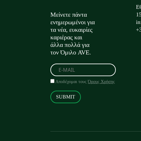
Ε
Μείνετε πάντα
1
ενημερωμένοι για
i
τα νέα, ευκαιρίες
+
καριέρας και
άλλα πολλά για
τον Όμιλο AVE.
Αποδέχομαι τους
Όρους Χρήσης
SUBMIT