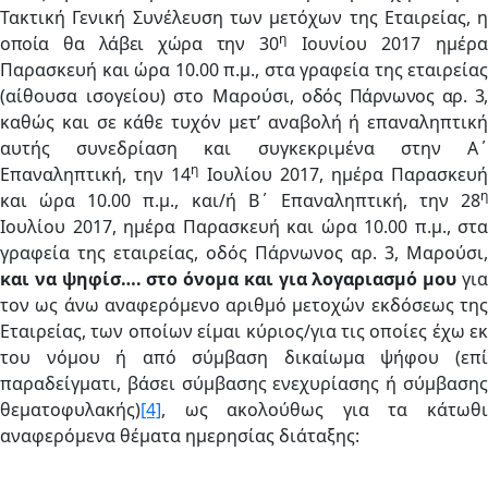
Τακτική Γενική Συνέλευση των μετόχων της Εταιρείας,
η
η
οποία θα λάβει χώρα την
30
Ιουνίου 2017 ημέρ
Παρασκευή και ώρα 10.00 π.μ.,
στα γραφεία της εταιρείας
(αίθουσα ισογείου) στο Μαρούσι
, οδός Πάρνωνος αρ. 3
καθώς και σε κάθε τυχόν μετ’ αναβολή ή επαναληπτική
αυτής συνεδρίαση και συγκεκριμένα στην Α΄
η
Επαναληπτική, την 14
Ιουλίου 2017, ημέρα
Παρασκευ
η
και ώρα
10.00
π.μ., και/ή Β΄ Επαναληπτική, την 28
Ιουλίου 2017, ημέρα
Παρασκευή
και ώρα
10.00
π.μ., στα
γραφεία της εταιρείας, οδός Πάρνωνος αρ. 3, Μαρούσι,
και να ψηφίσ…. στο όνομα και για λογαριασμό μου
γι
τον ως άνω αναφερόμενο αριθμό μετοχών εκδόσεως της
Εταιρείας, των οποίων είμαι κύριος/για τις οποίες έχω εκ
του νόμου ή από σύμβαση δικαίωμα ψήφου (επί
παραδείγματι, βάσει σύμβασης ενεχυρίασης ή σύμβασης
θεματοφυλακής)
[4]
, ως ακολούθως για τα κάτωθι
αναφερόμενα θέματα ημερησίας διάταξης: