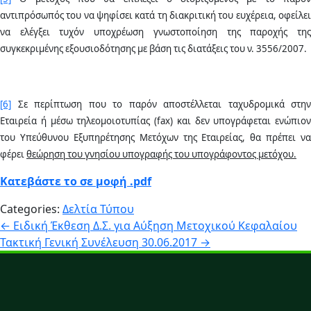
αντιπρόσωπός του να ψηφίσει κατά τη διακριτική του ευχέρεια, οφείλει
να ελέγξει τυχόν υποχρέωση γνωστοποίηση της παροχής της
συγκεκριμένης εξουσιοδότησης με βάση τις διατάξεις του ν. 3556/2007.
[6]
Σε περίπτωση που το παρόν αποστέλλεται ταχυδρομικά στην
Εταιρεία ή μέσω τηλεομοιοτυπίας (
fax
) και δεν υπογράφεται ενώπιον
του Υπεύθυνου Εξυπηρέτησης Μετόχων της Εταιρείας, θα πρέπει να
φέρει
θεώρηση του γνησίου υπογραφής του υπογράφοντος μετόχου.
Κατεβάστε το σε μοφή .pdf
Categories:
Δελτία Τύπου
Πλοήγηση
←
Ειδική Έκθεση Δ.Σ. για Αύξηση Μετοχικού Κεφαλαίου
Τακτική Γενική Συνέλευση 30.06.2017
→
άρθρων