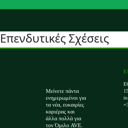
Επενδυτικές Σχέσεις
Ε
Ε
Μείνετε πάντα
1
ενημερωμένοι για
i
τα νέα, ευκαιρίες
+
καριέρας και
άλλα πολλά για
τον Όμιλο AVE.