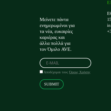
Ε
Ε
Μείνετε πάντα
1
ενημερωμένοι για
i
τα νέα, ευκαιρίες
+
καριέρας και
άλλα πολλά για
τον Όμιλο AVE.
Αποδέχομαι τους
Όρους Χρήσης
SUBMIT