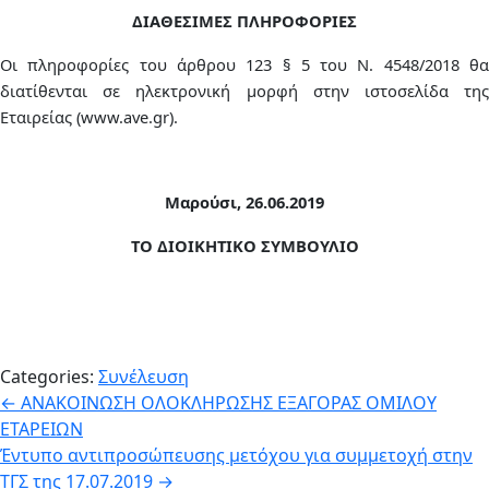
ΔΙΑΘΕΣΙΜΕΣ ΠΛΗΡΟΦΟΡΙΕΣ
Οι πληροφορίες του άρθρου 123 § 5 του Ν. 4548/2018 θα
διατίθενται σε
ηλεκτρονική μορφή στην ιστοσελίδα τη
Εταιρείας (www.
ave
.
gr
).
Μαρούσι, 26.06.2019
ΤΟ ΔΙΟΙΚΗΤΙΚΟ ΣΥΜΒΟΥΛΙΟ
Categories:
Συνέλευση
Πλοήγηση
←
ΑΝΑΚΟΙΝΩΣΗ ΟΛΟΚΛΗΡΩΣΗΣ ΕΞΑΓΟΡΑΣ ΟΜΙΛΟΥ
ΕΤΑΡΕΙΩΝ
άρθρων
Έντυπο αντιπροσώπευσης μετόχου για συμμετοχή στην
ΤΓΣ της 17.07.2019
→