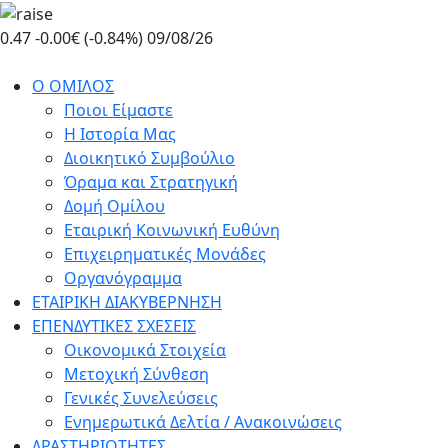
Skip
to
0.47
-0.00€ (-0.84%)
09/08/26
the
content
Ο ΟΜΙΛΟΣ
Ποιοι Είμαστε
Η Ιστορία Μας
Διοικητικό Συμβούλιο
Όραμα και Στρατηγική
Δομή Ομίλου
Εταιρική Κοινωνική Ευθύνη
Επιχειρηματικές Μονάδες
Οργανόγραμμα
ΕΤΑΙΡΙΚΗ ΔΙΑΚΥΒΕΡΝΗΣΗ
ΕΠΕΝΔΥΤΙΚΕΣ ΣΧΕΣΕΙΣ
Οικονομικά Στοιχεία
Μετοχική Σύνθεση
Γενικές Συνελεύσεις
Ενημερωτικά Δελτία / Ανακοινώσεις
ΔΡΑΣΤΗΡΙΟΤΗΤΕΣ