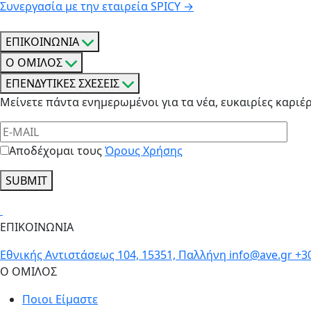
Συνεργασία με την εταιρεία SPICY
→
άρθρων
ΕΠΙΚΟΙΝΩΝΙΑ
Ο ΟΜΙΛΟΣ
ΕΠΕΝΔΥΤΙΚΕΣ ΣΧΕΣΕΙΣ
Μείνετε πάντα ενημερωμένοι για τα νέα, ευκαιρίες καριέρ
Αποδέχομαι τους
Όρους Χρήσης
SUBMIT
ΕΠΙΚΟΙΝΩΝΙΑ
Εθνικής Αντιστάσεως 104, 15351, Παλλήνη
info@ave.gr
+3
Ο ΟΜΙΛΟΣ
Ποιοι Είμαστε