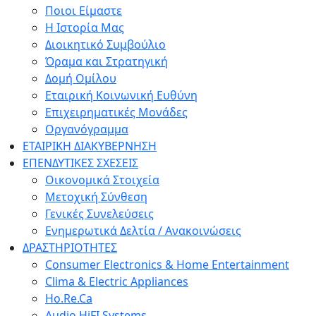
Ποιοι Είμαστε
Η Ιστορία Μας
Διοικητικό Συμβούλιο
Όραμα και Στρατηγική
Δομή Ομίλου
Εταιρική Κοινωνική Ευθύνη
Επιχειρηματικές Μονάδες
Οργανόγραμμα
ΕΤΑΙΡΙΚΗ ΔΙΑΚΥΒΕΡΝΗΣΗ
ΕΠΕΝΔΥΤΙΚΕΣ ΣΧΕΣΕΙΣ
Οικονομικά Στοιχεία
Μετοχική Σύνθεση
Γενικές Συνελεύσεις
Ενημερωτικά Δελτία / Ανακοινώσεις
ΔΡΑΣΤΗΡΙΟΤΗΤΕΣ
Consumer Electronics & Home Entertainment
Clima & Electric Appliances
Ho.Re.Ca
Audio HiFI Systems