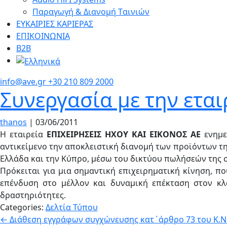
Παραγωγή & Διανομή Tαινιών
ΕΥΚΑΙΡΙΕΣ ΚΑΡΙΕΡΑΣ
ΕΠΙΚΟΙΝΩΝΙΑ
Β2Β
info@ave.gr
+30 210 809 2000
Συνεργασία με την ετα
thanos
|
03/06/2011
Η εταιρεία
ΕΠΙΧΕΙΡΗΣΕΙΣ ΗΧΟΥ ΚΑΙ ΕΙΚΟΝΟΣ ΑΕ
ενημε
αντικείμενο την αποκλειστική διανομή των προϊόντων 
Ελλάδα και την Κύπρο, μέσω του δικτύου πωλήσεών της 
Πρόκειται για μια σημαντική επιχειρηματική κίνηση, π
επένδυση στο μέλλον και δυναμική επέκταση στον κλ
δραστηριότητες.
Categories:
Δελτία Τύπου
Πλοήγηση
←
Διάθεση εγγράφων συγχώνευσης κατ΄άρθρο 73 του Κ.Ν.