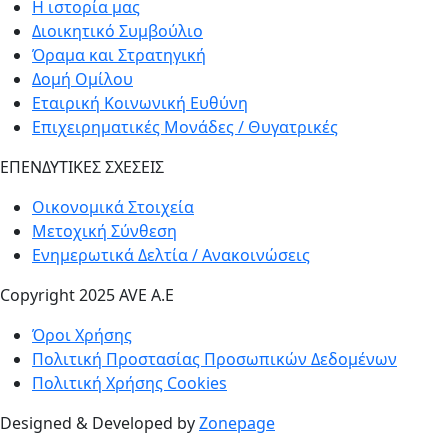
Η ιστορία μας
Διοικητικό Συμβούλιο
Όραμα και Στρατηγική
Δομή Ομίλου
Εταιρική Κοινωνική Ευθύνη
Επιχειρηματικές Μονάδες / Θυγατρικές
ΕΠΕΝΔΥΤΙΚΕΣ ΣΧΕΣΕΙΣ
Οικονομικά Στοιχεία
Μετοχική Σύνθεση
Ενημερωτικά Δελτία / Ανακοινώσεις
Copyright 2025 AVE A.E
Όροι Χρήσης
Πολιτική Προστασίας Προσωπικών Δεδομένων
Πολιτική Χρήσης Cookies
Designed & Developed by
Zonepage