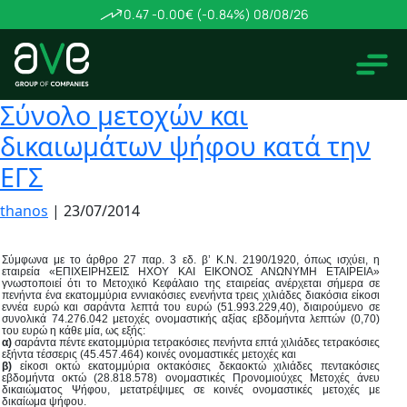
0.47
-0.00€ (-0.84%)
08/08/26
Σύνολο μετοχών και
δικαιωμάτων ψήφου κατά την
ΕΓΣ
thanos
|
23/07/2014
Σύμφωνα με το άρθρο 27 παρ. 3 εδ. β’ Κ.Ν. 2190/1920, όπως ισχύει, η
εταιρεία «ΕΠΙΧΕΙΡΗΣΕΙΣ ΗΧΟΥ ΚΑΙ ΕΙΚΟΝΟΣ ΑΝΩΝΥΜΗ ΕΤΑΙΡΕΙΑ»
γνωστοποιεί ότι το Μετοχικό Κεφάλαιο της εταιρείας ανέρχεται σήμερα σε
πενήντα ένα εκατομμύρια εννιακόσιες ενενήντα τρεις χιλιάδες διακόσια είκοσι
εννέα ευρώ και σαράντα λεπτά του ευρώ (51.993.229,40), διαιρούμενο σε
συνολικά 74.276.042 μετοχές ονομαστικής αξίας εβδομήντα λεπτών (0,70)
του ευρώ η κάθε μία, ως εξής:
α)
σαράντα πέντε εκατομμύρια τετρακόσιες πενήντα επτά χιλιάδες τετρακόσιες
εξήντα τέσσερις (45.457.464) κοινές ονομαστικές μετοχές και
β)
είκοσι οκτώ εκατομμύρια οκτακόσιες δεκαοκτώ χιλιάδες πεντακόσιες
εβδομήντα οκτώ (28.818.578) ονομαστικές Προνομιούχες Μετοχές άνευ
δικαιώματος Ψήφου, μετατρέψιμες σε κοινές ονομαστικές μετοχές με
δικαίωμα ψήφου.