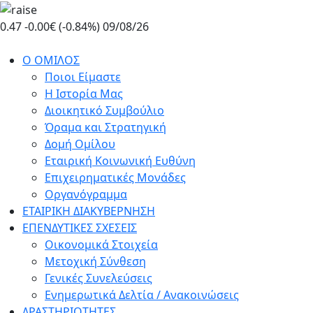
Skip
to
0.47
-0.00€ (-0.84%)
09/08/26
the
content
Ο ΟΜΙΛΟΣ
Ποιοι Είμαστε
Η Ιστορία Μας
Διοικητικό Συμβούλιο
Όραμα και Στρατηγική
Δομή Ομίλου
Εταιρική Κοινωνική Ευθύνη
Επιχειρηματικές Μονάδες
Οργανόγραμμα
ΕΤΑΙΡΙΚΗ ΔΙΑΚΥΒΕΡΝΗΣΗ
ΕΠΕΝΔΥΤΙΚΕΣ ΣΧΕΣΕΙΣ
Οικονομικά Στοιχεία
Μετοχική Σύνθεση
Γενικές Συνελεύσεις
Ενημερωτικά Δελτία / Ανακοινώσεις
ΔΡΑΣΤΗΡΙΟΤΗΤΕΣ