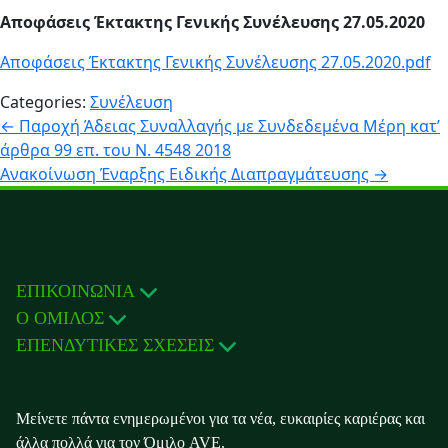
Αποφάσεις Έκτακτης Γενικής Συνέλευσης 27.05.2020
Αποφάσεις Έκτακτης Γενικής Συνέλευσης 27.05.2020.pdf
Categories:
Συνέλευση
Πλοήγηση
←
Παροχή Άδειας Συναλλαγής με Συνδεδεμένα Μέρη κατ’
άρθρα 99 επ. του Ν. 4548 2018
άρθρων
Ανακοίνωση Έναρξης Ειδικής Διαπραγμάτευσης
→
ΕΠΙΚΟΙΝΩΝΙΑ
Ο ΟΜΙΛΟΣ
ΕΠΕΝΔΥΤΙΚΕΣ ΣΧΕΣΕΙΣ
Μείνετε πάντα ενημερωμένοι για τα νέα, ευκαιρίες καριέρας και
άλλα πολλά για τον Όμιλο AVE.